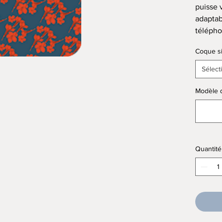
puisse v
adaptab
télépho
Coque si
Sélect
Modèle 
Quantité