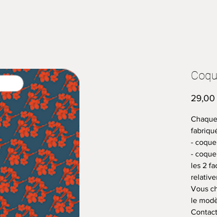
Coqu
29,00
Chaque 
fabriqu
- coque
- coque
les 2 f
relativ
Vous ch
le modè
Contact