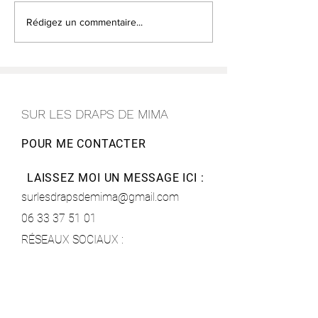
La joie du déconfinement
Dessin du dima
Rédigez un commentaire...
matin
SUR LES DRAPS DE MIMA
POUR ME CONTACTER
LAISSEZ MOI UN MESSAGE ICI :
surlesdrapsdemima@gmail.com
06 33 37 51 01
RÉSEAUX SOCIAUX :