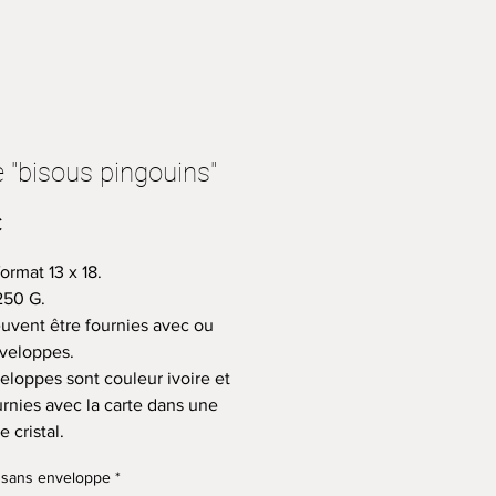
 "bisous pingouins"
Prix
€
ormat 13 x 18.
250 G.
euvent être fournies avec ou
veloppes.
eloppes sont couleur ivoire et
urnies avec la carte dans une
 cristal.
 sans enveloppe
*