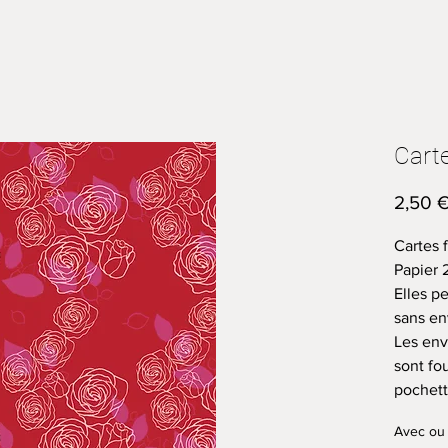
Cart
2,50 
Cartes f
Papier 
Elles p
sans en
Les env
sont fo
pochette
Avec ou