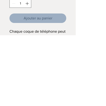
Ajouter au panier
Chaque coque de téléphone peut
être fabriquée de 2 façons :
- coque silicone transparente
- coque étui portefeuille
(impression sur les 2 faces. Pour
modèle de téléphone
relativement récent)
Vous choisissez votre motif et
précisez le modèle de votre
téléphone.
Contactez-moi auparavant afin
que je puisse vous dire si la coque
étui est adaptable au modèle de
votre téléphone.