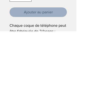
Ajouter au panier
Chaque coque de téléphone peut
être fabriquée de 2 façons :
- coque silicone transparente
- coque étui portefeuille
(impression sur les 2 faces. Pour
modèle de téléphone
relativement récent)
Vous choisissez votre motif et
précisez le modèle de votre
téléphone.
Contactez-moi auparavant afin
que je puisse vous dire si la coque
étui est adaptable au modèle de
votre téléphone.