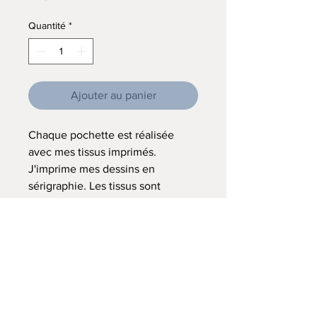
Quantité
*
Ajouter au panier
Chaque pochette est réalisée
avec mes tissus imprimés.
J'imprime mes dessins en
sérigraphie. Les tissus sont
d'anciens draps que j'ai teintés.
Chaque pochette est unique car
chaque découpage, chaque
teinture et chaque impression
sont différents.
Pochette doublée en coton
enduit, lavable.